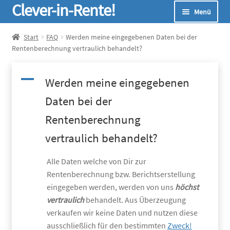
Clever-in-Rente!
Zur
Zum
Menü
Navigation
Inhalt
springen
springen
Start
Start
FAQ
Werden meine eingegebenen Daten bei der
Rentenberechnung vertraulich behandelt?
Unterm
Seminare
öffnen
A
Werden meine eingegebenen
Unterm
Infos
Daten bei der
öffnen
Unterm
Online-Rechner
Rentenberechnung
öffnen
vertraulich behandelt?
Unterm
Über Uns
öffnen
Alle Daten welche von Dir zur
Rentenberechnung bzw. Berichtserstellung
eingegeben werden, werden von uns
höchst
vertraulich
behandelt. Aus Überzeugung
verkaufen wir keine Daten und nutzen diese
ausschließlich für den bestimmten
Zweck!