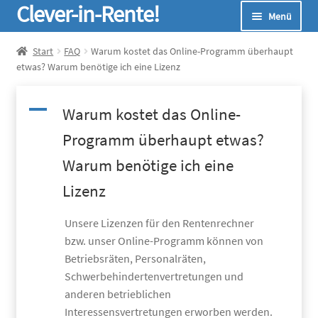
Clever-in-Rente!
Zur
Zum
Menü
Navigation
Inhalt
springen
springen
Start
Start
FAQ
Warum kostet das Online-Programm überhaupt
etwas? Warum benötige ich eine Lizenz
Unterm
Seminare
öffnen
A
Warum kostet das Online-
Unterm
Infos
Programm überhaupt etwas?
öffnen
Unterm
Online-Rechner
Warum benötige ich eine
öffnen
Lizenz
Unterm
Über Uns
öffnen
Unsere Lizenzen für den Rentenrechner
bzw. unser Online-Programm können von
Betriebsräten, Personalräten,
Schwerbehindertenvertretungen und
anderen betrieblichen
Interessensvertretungen erworben werden.