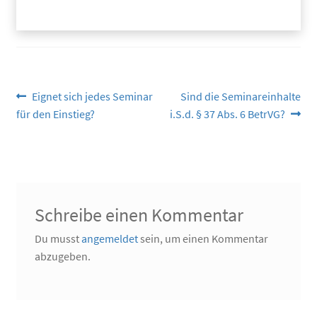
Beitragsnavigation
Vorheriger
Nächster
Eignet sich jedes Seminar
Sind die Seminareinhalte
Beitrag:
Beitrag:
für den Einstieg?
i.S.d. § 37 Abs. 6 BetrVG?
Schreibe einen Kommentar
Du musst
angemeldet
sein, um einen Kommentar
abzugeben.