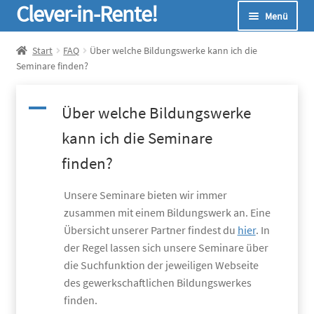
Clever-in-Rente!
Zur
Zum
Menü
Navigation
Inhalt
springen
springen
Start
Start
FAQ
Über welche Bildungswerke kann ich die
Seminare finden?
Unterm
Seminare
öffnen
A
Über welche Bildungswerke
Unterm
Infos
kann ich die Seminare
öffnen
Unterm
Online-Rechner
finden?
öffnen
Unterm
Unsere Seminare bieten wir immer
Über Uns
öffnen
zusammen mit einem Bildungswerk an. Eine
Übersicht unserer Partner findest du
hier
. In
der Regel lassen sich unsere Seminare über
die Suchfunktion der jeweiligen Webseite
des gewerkschaftlichen Bildungswerkes
finden.