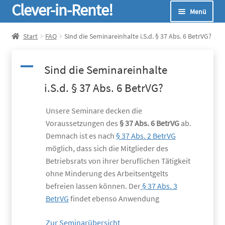
Clever-in-Rente!
Zur
Zum
Menü
Navigation
Inhalt
springen
springen
Start
Start
FAQ
Sind die Seminareinhalte i.S.d. § 37 Abs. 6 BetrVG?
Unterm
Seminare
A
Sind die Seminareinhalte
öffnen
Unterm
i.S.d. § 37 Abs. 6 BetrVG?
Infos
öffnen
Unsere Seminare decken die
Unterm
Online-Rechner
Voraussetzungen des
§ 37 Abs. 6 BetrVG
ab.
öffnen
Demnach ist es nach
§ 37 Abs. 2 BetrVG
Unterm
Über Uns
möglich, dass sich die Mitglieder des
öffnen
Betriebsrats von ihrer beruflichen Tätigkeit
ohne Minderung des Arbeitsentgelts
befreien lassen können. Der
§ 37 Abs. 3
BetrVG
findet ebenso Anwendung
Zur Seminarübersicht