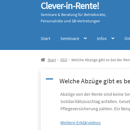
Clever-in-Rente!
Zur
Zum
Navigation
Inhalt
Seminare & Beratung für Betriebsräte,
springen
springen
Personalräte und SB-Vertretungen
Start
Seminare
Infos
On
Start
FAQ
Welche Abzüge gibt es bei der Ren
A
Welche Abzüge gibt es be
Abzüge von der Rente sind keine Sel
Solidaritätszuschlag anfallen. Ges
Pflegeversicherung zahlen. Ein Beis
Weitere Erklärvideos