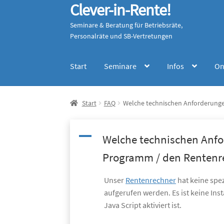
Clever-in-Rente!
Zur
Zum
Navigation
Inhalt
Seminare & Beratung für Betriebsräte,
springen
springen
Personalräte und SB-Vertretungen
Start
Seminare
Infos
On
Start
FAQ
Welche technischen Anforderunge
A
Welche technischen Anfo
Programm / den Rentenr
Unser
Rentenrechner
hat keine spe
aufgerufen werden. Es ist keine Ins
Java Script aktiviert ist.