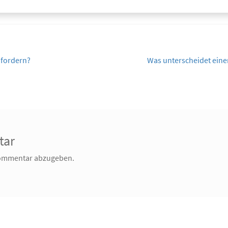
Nächster
nfordern?
Was unterscheidet eine
Beitrag:
tar
Kommentar abzugeben.