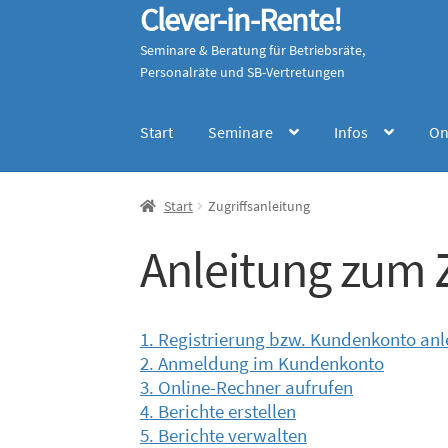
Clever-in-Rente!
Zur
Zum
Navigation
Inhalt
Seminare & Beratung für Betriebsräte,
springen
springen
Personalräte und SB-Vertretungen
Start
Seminare
Infos
On
Start
Zugriffsanleitung
Anleitung zum 
1. Registrierung bzw. Kundenkonto an
2. Anmeldung im Kundenkonto
3. Online-Rechner aufrufen
4. Berichte erstellen
5. Berichte verwalten