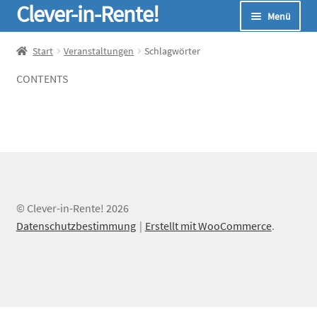
Clever-in-Rente!
Zur
Zum
Menü
Navigation
Inhalt
springen
springen
Start
Start
Veranstaltungen
Schlagwörter
CONTENTS
Unterm
Seminare
öffnen
Unterm
Infos
öffnen
Unterm
Online-Rechner
öffnen
Unterm
Über Uns
© Clever-in-Rente! 2026
öffnen
Datenschutzbestimmung
Erstellt mit WooCommerce
.