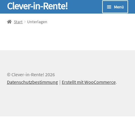
Clever-in-Rente!
Zur
Zum
Menü
Navigation
Inhalt
springen
springen
Start
Start
Unterlagen
Unterm
Seminare
öffnen
Unterm
Infos
öffnen
Unterm
Online-Rechner
© Clever-in-Rente! 2026
öffnen
Datenschutzbestimmung
Erstellt mit WooCommerce
.
Unterm
Über Uns
öffnen