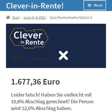
Zur
Zum
Clever-in-Rente!
Menü
Navigation
Inhalt
springen
springen
Start
Start
quiz-rh-6-2021
Quiz Rentenhoehe Option 3
Unter
Seminare
öffnen
Unter
Infos
öffnen
Unter
Online-Rechner
QUIZ – Lösung 3
öffnen
Unter
Über Uns
öffnen
1.677,36 Euro
Leider falsch! Haben Sie vielleicht mit
10,8% Abschlag gerechnet? Die Person
wird 12,6% Abschlag haben.