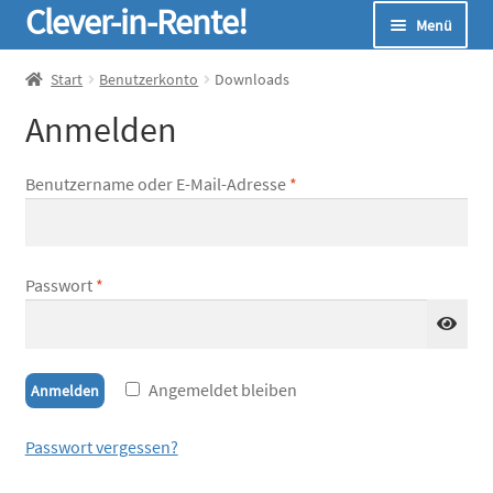
Clever-in-Rente!
Zur
Zum
Menü
Navigation
Inhalt
springen
springen
Start
Start
Benutzerkonto
Downloads
Anmelden
Unterm
Seminare
öffnen
Benutzername oder E-Mail-Adresse
*
Unterm
Infos
öffnen
Unterm
Online-Rechner
öffnen
Passwort
*
Unterm
Über Uns
öffnen
Angemeldet bleiben
Anmelden
Passwort vergessen?