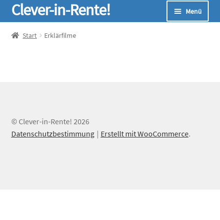
Clever-in-Rente!
Zur
Zum
Menü
Navigation
Inhalt
springen
springen
Start
Start
Erklärfilme
Unterm
Seminare
öffnen
Unterm
Infos
öffnen
Unterm
Online-Rechner
© Clever-in-Rente! 2026
öffnen
Datenschutzbestimmung
Erstellt mit WooCommerce
.
Unterm
Über Uns
öffnen