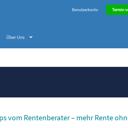
Benutzerkonto
Termin v
Über Uns
ps vom Rentenberater – mehr Rente ohn