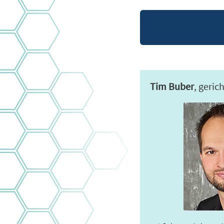
Tim Buber
, geric