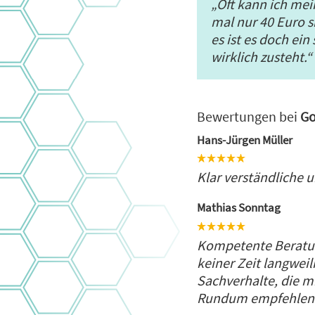
„Oft kann ich me
mal nur 40 Euro 
es ist es doch ei
wirklich zusteht.“
Bewertungen bei
Go
Hans-Jürgen Müller
Klar verständliche 
Mathias Sonntag
Kompetente Beratun
keiner Zeit langwei
Sachverhalte, die mi
Rundum empfehlen