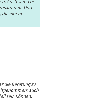
en. Auch wenn es
s zusammen. Und
, die einem
r die Beratung zu
e mitgenommen; auch
ell sein können.