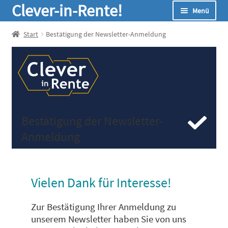
Zur
Zum
Clever-in-Rente!
Menü
Navigation
Inhalt
springen
springen
Start
Start
Bestätigung der Newsletter-Anmeldung
Unterm
Seminare
öffnen
Unterm
Infos
öffnen
Unterm
Online-Rechner
öffnen
Bestätigung der Newsletter-
Unterm
Über Uns
Anmeldung
öffnen
Vielen Dank für Interesse!
Zur Bestätigung Ihrer Anmeldung zu
unserem Newsletter haben Sie von uns