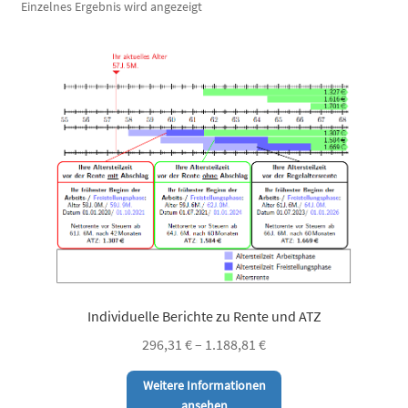
Einzelnes Ergebnis wird angezeigt
Individuelle Berichte zu Rente und ATZ
296,31
€
–
1.188,81
€
Dieses
Weitere Informationen
Produkt
ansehen