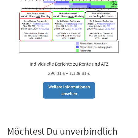
Individuelle Berichte zu Rente und ATZ
296,31
€
–
1.188,81
€
Dieses
Weitere Informationen
Produkt
ansehen
weist
mehrere
Varianten
auf.
Möchtest Du unverbindlich
Die