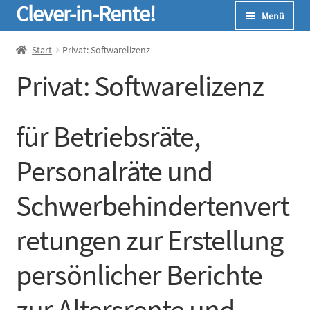
Clever-in-Rente!
Zur
Zum
Menü
Navigation
Inhalt
springen
springen
Start
Start
Privat: Softwarelizenz
Privat: Softwarelizenz
Unterm
Seminare
öffnen
Unterm
Infos
für Betriebsräte,
öffnen
Unterm
Online-Rechner
Personalräte und
öffnen
Unterm
Schwerbehindertenvert
Über Uns
öffnen
retungen zur Erstellung
persönlicher Berichte
zur Altersrente und