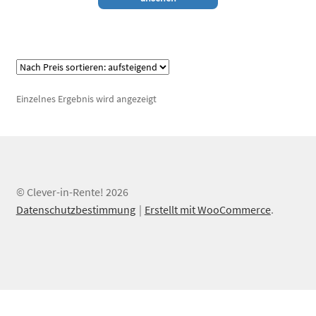
weist
mehrere
Varianten
auf.
Die
Einzelnes Ergebnis wird angezeigt
Optionen
können
auf
der
Produktseite
gewählt
© Clever-in-Rente! 2026
werden
Datenschutzbestimmung
Erstellt mit WooCommerce
.