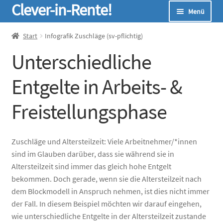
Clever-in-Rente!
Zur
Zum
Menü
Navigation
Inhalt
springen
springen
Start
Start
Infografik Zuschläge (sv-pflichtig)
Unterschiedliche
Unterm
Seminare
öffnen
Entgelte in Arbeits- &
Unterm
Infos
öffnen
Freistellungsphase
Unterm
Online-Rechner
öffnen
Unterm
Über Uns
Zuschläge und Altersteilzeit: Viele Arbeitnehmer/*innen
öffnen
sind im Glauben darüber, dass sie während sie in
Altersteilzeit sind immer das gleich hohe Entgelt
bekommen. Doch gerade, wenn sie die Altersteilzeit nach
dem Blockmodell in Anspruch nehmen, ist dies nicht immer
der Fall. In diesem Beispiel möchten wir darauf eingehen,
wie unterschiedliche Entgelte in der Altersteilzeit zustande